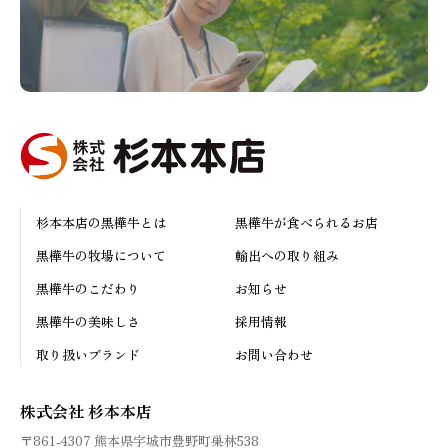
杉本本店の黒樺牛とは
黒樺牛が食べられるお店
黒樺牛の牧場について
輸出への取り組み
黒樺牛のこだわり
お知らせ
黒樺牛の美味しさ
採用情報
取り扱いブランド
お問い合わせ
株式会社 杉本本店
〒861-4307
熊本県宇城市豊野町巣林538