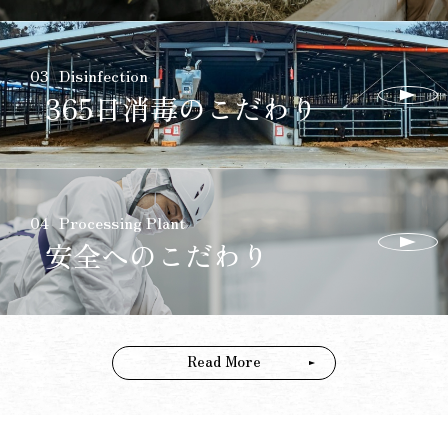
03
Disinfection
365日消毒の
こだわり
04
Processing Plant
安全への
こだわり
Read More