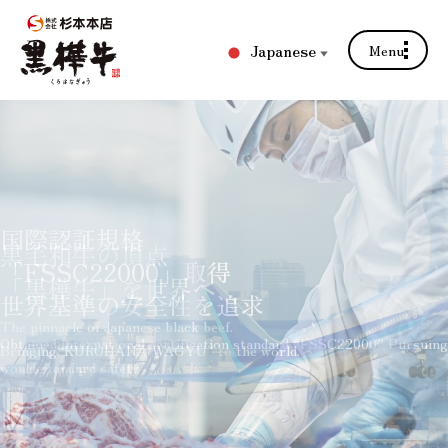
Japanese
Menu
▼
香り・味覚・食感の
国際認証規格
黒毛和牛の頂点
3つの要素が生み出す
安心・安全の黒樺牛で
健康な牛を育む環境づくりに
「FSSC22000」取得
「黒樺牛」を世界へ
安心で最高級のおいしさ
食卓に彩りを
取り組んでいます
世界基準の安全性を追求
「黒樺牛」
The pinnacle of Japanese black beef.
Add color to your dining table with safe and secure KUROHANA
We are working to create an environment that fosters healthy cows.
Obtained international certification standard “FSSC22000” Pursuing
Bringing“KUROHANA WAGYU” to the world.
WAGYU
KUROHANA WAGYU is a reliable and top-quality delicious product
world standard safety
created by the three elements of aroma, taste, and texture.