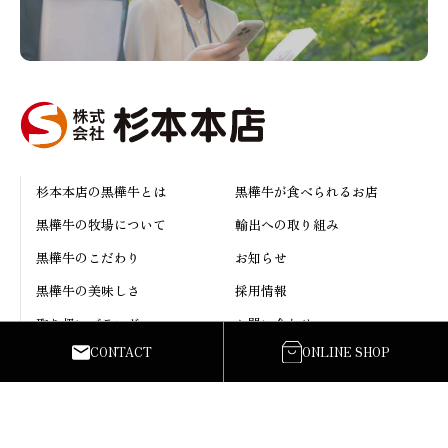
杉本本店の黒樺牛とは
黒樺牛が食べられるお店
黒樺牛の牧場について
輸出への取り組み
黒樺牛のこだわり
お知らせ
黒樺牛の美味しさ
採用情報
取り扱いブランド
お問い合わせ
CONTACT
ONLINE SHOP
株式会社 杉本本店
〒861-4307
熊本県宇城市豊野町巣林538
Google map