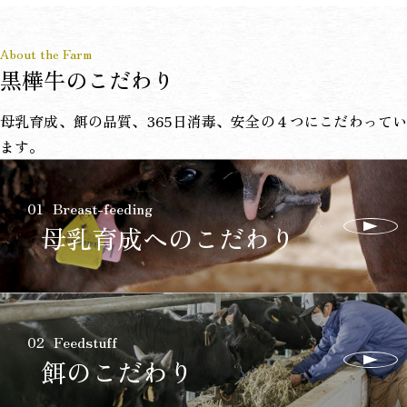
About the Farm
黒樺牛のこだわり
母乳育成、餌の品質、365日消毒、
安全の４つにこだわって
ます。
01
Breast-feeding
母乳育成への
こだわり
02
Feedstuff
餌の
こだわり