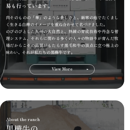
易も行っています。
肉そのものの「華」のような美しさと、厳寒の地でたくまし
く生きる白樺のイメージを重ね合わせて名づけました。
のびのびとした九州の大自然と、熟練の育成技術や丹念な管
理システム、それらに関わる多くの人々の物語りが育んだ牧
場だからこその品質がもたらす黒毛和牛の頂点に立つ極上の
味わい、それが私たちの黒樺牛です。
View More
About the ranch
黒樺牛の