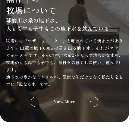
牧場について
球磨川水系の地下水、
人も母牛も子牛も
この地下水を飲んでいる
牧場には「マザーウォーター」と呼ばれている湧き水があり
ます。山麓の地下600mの湧き出る地下水、それがマザー
ウォーター です。その球磨川水系がもたらす清らかな水を、
牧場の人も母牛も子牛も、毎日その暮らしに使い、飲んでい
ます。
地下水の豊かなミネラルが、健康な牛だけでなく私たちをも
育む「母なる水」です。
View More