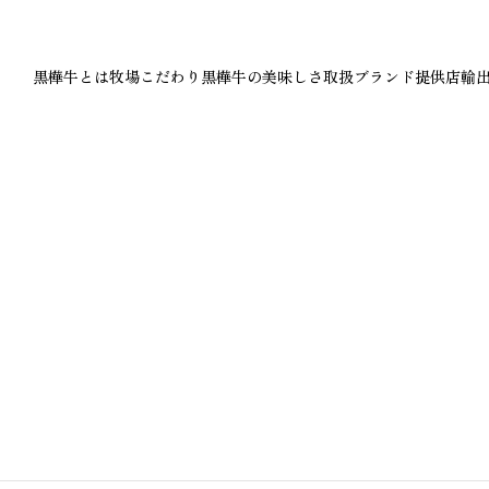
黒樺牛とは
牧場
こだわり
黒樺牛の美味しさ
取扱ブランド
提供店
輸