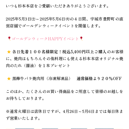
いつも杉本本店をご愛顧いただきありがとうございます。
2025年5月3日㈯～2025年5月6日㈫の４日間、宇城市豊野町の直
営店舗でゴールデンウィークイベントを開催します。
ゴールデンウィークHAPPYイベント
★
各日
先着１００名様限定
！
税込5,400円以上ご購入
のお客様
に、焼肉はもちろんその他料理にも使える杉本本店オリジナル焼
肉のたれ（醤油）を１本プレゼント
★
黒樺牛バラ焼肉用（冷凍解凍品）
通常価格より２０％OFF
このほか、たくさんのお買い得商品をご用意して皆様のお越しを
お待ちしております。
※通常火曜日は店休日ですが、4月26日～5月6日までは毎日休ま
ず営業いたします。