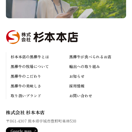
杉本本店の黒樺牛とは
黒樺牛が食べられるお店
黒樺牛の牧場について
輸出への取り組み
黒樺牛のこだわり
お知らせ
黒樺牛の美味しさ
採用情報
取り扱いブランド
お問い合わせ
株式会社 杉本本店
〒861-4307
熊本県宇城市豊野町巣林538
Google map