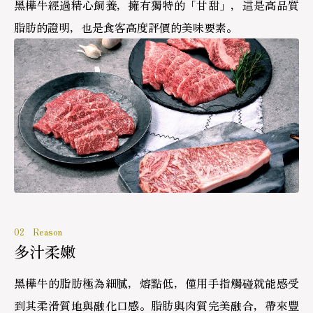
黑樺牛經過精心飼養，擁有獨特的「甘甜」，這是高品質
脂肪的證明，也是食客高度評價的美味要素。
02 Reason
多汁柔嫩
黑樺牛的脂肪極為細膩，熔點低，僅用手指觸碰就能感受
到其柔滑質地與融化口感。脂肪與肉質完美融合，帶來豐